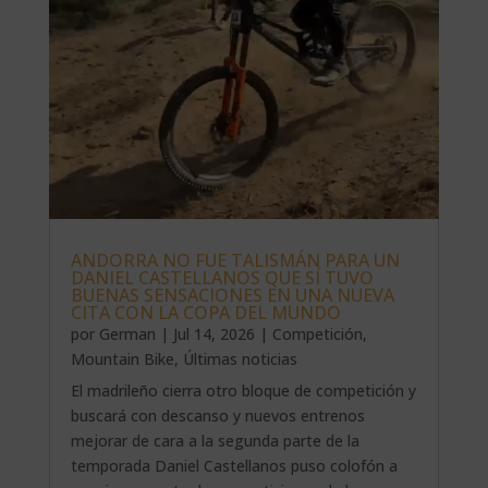
ANDORRA NO FUE TALISMÁN PARA UN
DANIEL CASTELLANOS QUE SÍ TUVO
BUENAS SENSACIONES EN UNA NUEVA
CITA CON LA COPA DEL MUNDO
por
German
|
Jul 14, 2026
|
Competición
,
Mountain Bike
,
Últimas noticias
El madrileño cierra otro bloque de competición y
buscará con descanso y nuevos entrenos
mejorar de cara a la segunda parte de la
temporada Daniel Castellanos puso colofón a