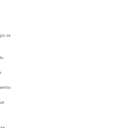
mpo se
lo
e
miento
que
rte