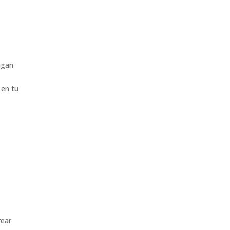
igan
 en tu
rear