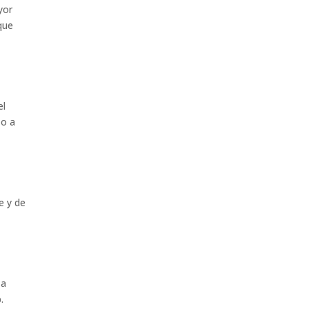
yor
que
el
 o a
e y de
za
.