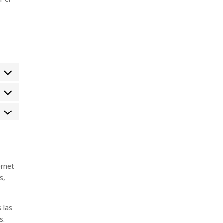
ernet
s,
 las
s.