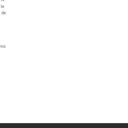
 la
n de
tros