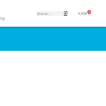
0
0,00
€
MTB
s