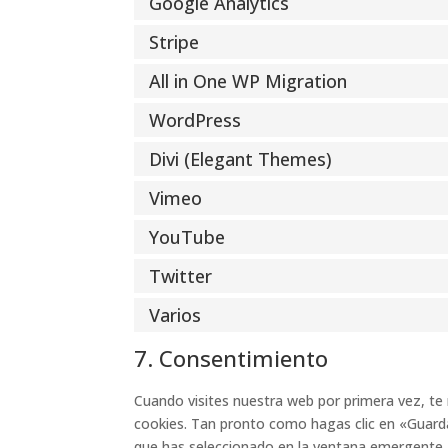
Google Analytics
Stripe
All in One WP Migration
WordPress
Divi (Elegant Themes)
Vimeo
YouTube
Twitter
Varios
7. Consentimiento
Cuando visites nuestra web por primera vez, t
cookies. Tan pronto como hagas clic en «Guarda
que has seleccionado en la ventana emergente, t