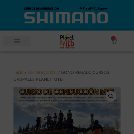
0
POR UN SUEÑO 360º – COPA DEL MUNDO DESCENSO MTB
Inicio
/
Sin categorizar
/ BONO REGALO CURSOS
GRUPALES PLANET MTB