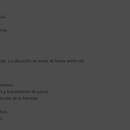
da.
.
eras.
al). La ubicación se envía 48 horas antes del
aciones.
ón y tratamiento de pesos.
ación de la frenada.
eras.
s.