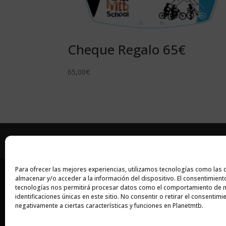
Cheque Regalo 65€
65,00
€
Contacto
Próximos Cursos
Para ofrecer las mejores experiencias, utilizamos tecnologías como las 
almacenar y/o acceder a la información del dispositivo. El consentimient
tecnica@planetmtb.es
CURSO DE CONDUCCIÓN
tecnologías nos permitirá procesar datos como el comportamiento de n
identificaciones únicas en este sitio. No consentir o retirar el consentim
CLASES PARTICULARES
negativamente a ciertas características y funciones en Planetmtb.
CLASES DINÁMICAS MO