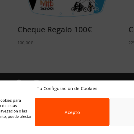
Cheque Regalo 100€
C
100,00
€
22
Tu Configuración de Cookies
 MTB Planet Mtb
cookies para
o de estas
 MTB TÉCNICAS ESENCIALES Y PROGRESIÓN
avegación o las
Acepto
iento, puede afectar
 MOUNTAIN BIKE
UNTAIN BIKE