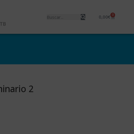
0
0,00
€
MTB
inario 2