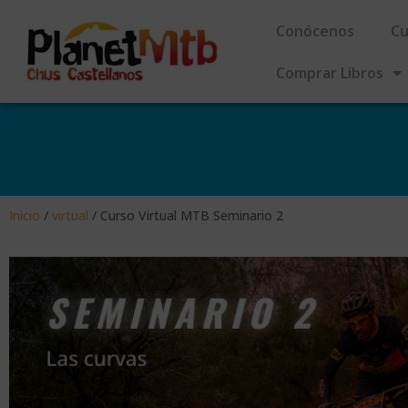
Conócenos
Cu
Comprar Libros
Inicio
/
virtual
/ Curso Virtual MTB Seminario 2