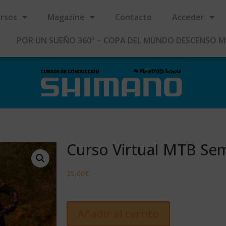
rsos
Magazine
Contacto
Acceder
POR UN SUEÑO 360º – COPA DEL MUNDO DESCENSO 
Curso Virtual MTB Sem
25,00
€
Añadir al carrito