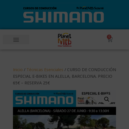
0
POR UN SUEÑO 360º – COPA DEL MUNDO DESCENSO MTB
Inicio
/
Técnicas Esenciales
/ CURSO DE CONDUCCIÓN
ESPECIAL E-BIKES EN ALELLA, BARCELONA. PRECIO
65€ – RESERVA 25€