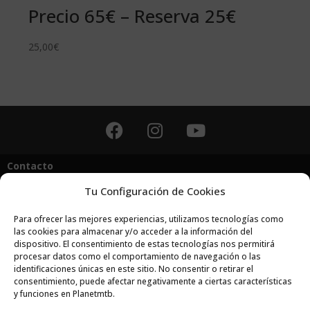
Precio 65€ – Reserva 25€
SE
RE
25,00
€
25,0
Contacto
Tu Configuración de Cookies
tecnica@planetmtb.es
Próximos Cursos MTB Planet Mtb
Para ofrecer las mejores experiencias, utilizamos tecnologías como
las cookies para almacenar y/o acceder a la información del
dispositivo. El consentimiento de estas tecnologías nos permitirá
CURSO DE CONDUCCIÓN MTB TÉCNICAS ESENCIALES Y PROGRESIÓN
procesar datos como el comportamiento de navegación o las
CLASES PARTICULARES MOUNTAIN BIKE
identificaciones únicas en este sitio. No consentir o retirar el
CLASES DINÁMICAS MOUNTAIN BIKE
consentimiento, puede afectar negativamente a ciertas características
y funciones en Planetmtb.
Powered by