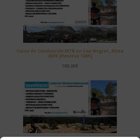
Curso de Conducción MTB en Cap Negret, Altea
260€ [Reserva 100€]
100,00
€