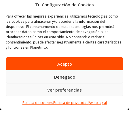
CURSO DE CONDUCCIÓN TÉCNICAS ESENCIALES Y
Tu Configuración de Cookies
PROGRESIÓN - PRECIO 225€ - RESERVA 50€
50,00
€
Para ofrecer las mejores experiencias, utilizamos tecnologías como
las cookies para almacenar y/o acceder a la información del
dispositivo. El consentimiento de estas tecnologías nos permitirá
procesar datos como el comportamiento de navegación o las
identificaciones únicas en este sitio. No consentir o retirar el
consentimiento, puede afectar negativamente a ciertas características
y funciones en Planetmtb.
Acepto
Contacto
Denegado
tecnica@planetmtb.es
Ver preferencias
Próximos Cursos MTB Planet Mtb
Política de cookies
Política de privacidad
Aviso legal
CURSO DE CONDUCCIÓN MTB TÉCNICAS ESENCIALES Y PROGRESIÓN
CLASES PARTICULARES MOUNTAIN BIKE
CLASES DINÁMICAS MOUNTAIN BIKE
Powered by