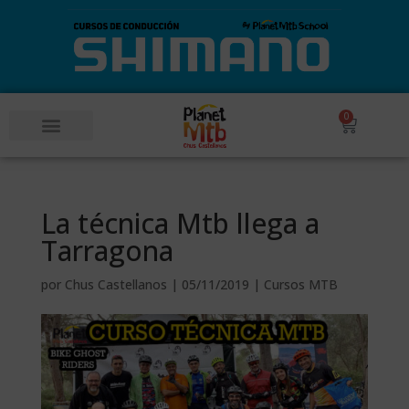
0
POR UN SUEÑO 360º – COPA DEL MUNDO DESCENSO MTB
La técnica Mtb llega a
Tarragona
por
Chus Castellanos
|
05/11/2019
|
Cursos MTB